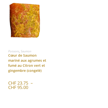
SÉLECTIONNER LES OPTIONS
Poissons
,
Saumon
Cœur de Saumon
mariné aux agrumes et
fumé au Citron vert et
gingembre (congelé)
CHF
23.75
–
CHF
95.00