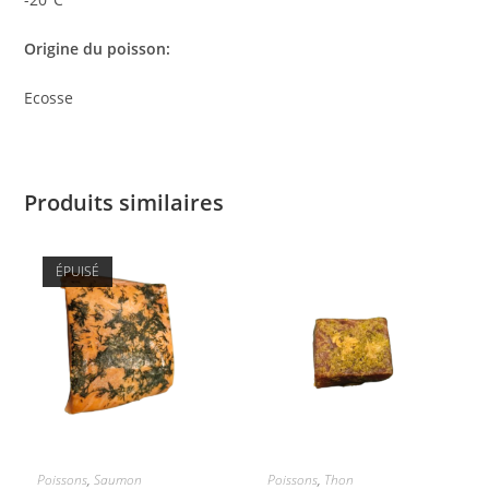
Origine du poisson:
Ecosse
Produits similaires
ÉPUISÉ
CHOIX DES OPTIONS
CHOIX DES OPTIONS
Poissons
,
Saumon
Poissons
,
Thon