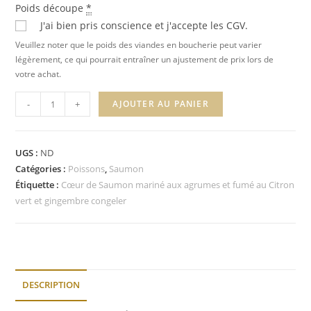
Poids découpe
*
J'ai bien pris conscience et j'accepte les CGV.
Veuillez noter que le poids des viandes en boucherie peut varier
légèrement, ce qui pourrait entraîner un ajustement de prix lors de
votre achat.
-
+
AJOUTER AU PANIER
A
l
UGS :
ND
t
Catégories :
Poissons
,
Saumon
e
Étiquette :
Cœur de Saumon mariné aux agrumes et fumé au Citron
r
vert et gingembre congeler
n
a
t
i
v
DESCRIPTION
e