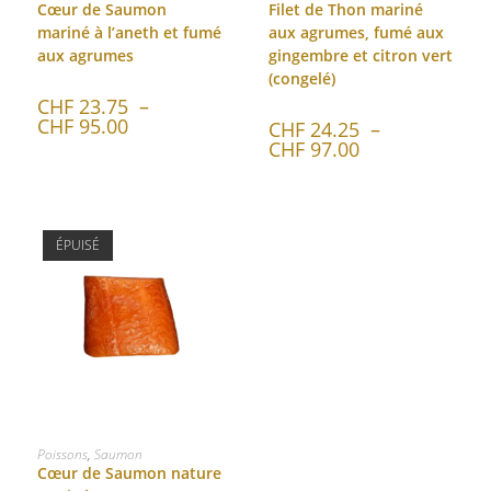
Cœur de Saumon
Filet de Thon mariné
mariné à l’aneth et fumé
aux agrumes, fumé aux
aux agrumes
gingembre et citron vert
(congelé)
CHF
23.75
–
CHF
95.00
CHF
24.25
–
CHF
97.00
ÉPUISÉ
CHOIX DES OPTIONS
Poissons
,
Saumon
Cœur de Saumon nature