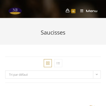
Menu
0
Saucisses
Tri par défaut