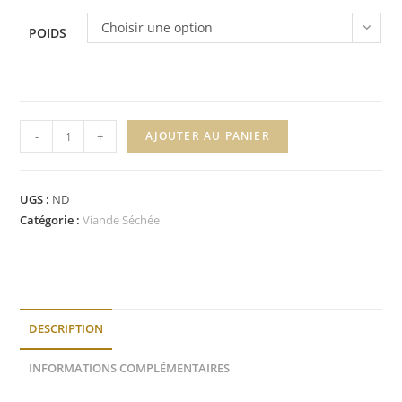
Choisir une option
POIDS
-
+
AJOUTER AU PANIER
A
l
UGS :
ND
t
Catégorie :
Viande Séchée
e
r
n
a
t
DESCRIPTION
i
v
INFORMATIONS COMPLÉMENTAIRES
e