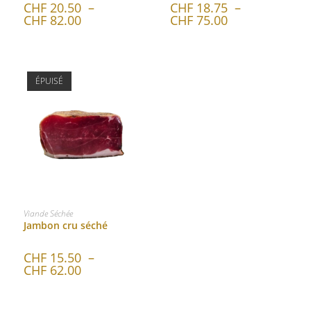
CHF
20.50
–
CHF
18.75
–
CHF
82.00
CHF
75.00
ÉPUISÉ
CHOIX DES OPTIONS
Viande Séchée
Jambon cru séché
CHF
15.50
–
CHF
62.00