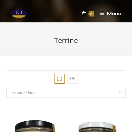
Menu
0
Terrine
Tri par défaut