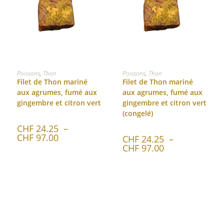
CHOIX DES OPTIONS
CHOIX DES OPTIONS
Poissons
,
Thon
Poissons
,
Thon
Filet de Thon mariné
Filet de Thon mariné
aux agrumes, fumé aux
aux agrumes, fumé aux
gingembre et citron vert
gingembre et citron vert
(congelé)
CHF
24.25
–
CHF
97.00
CHF
24.25
–
CHF
97.00