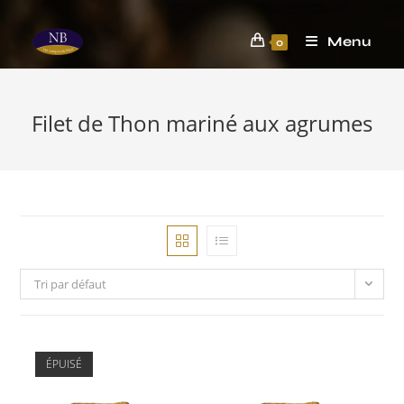
Menu
0
Filet de Thon mariné aux agrumes
Tri par défaut
ÉPUISÉ